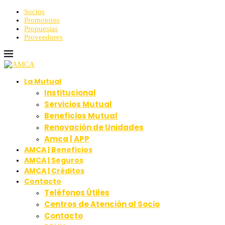
Socios
Promotores
Propuestas
Proveedores
La Mutual
Institucional
Servicios Mutual
Beneficios Mutual
Renovación de Unidades
Amca | APP
AMCA | Beneficios
AMCA | Seguros
AMCA | Créditos
Contacto
Teléfonos Útiles
Centros de Atención al Socio
Contacto