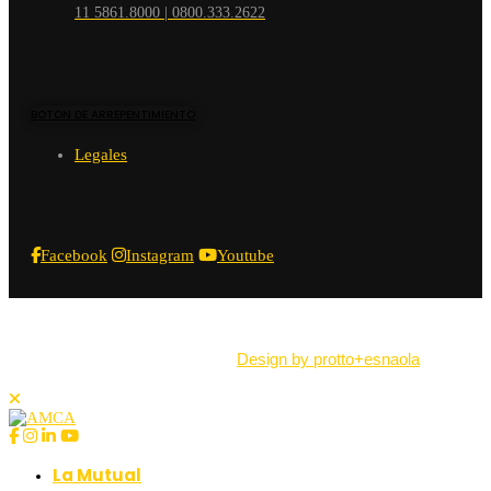
11 5861.8000 | 0800.333.2622
BOTON DE ARREPENTIMIENTO
Legales
Facebook
Instagram
Youtube
Asociación Mutual de Conductores de Automotores. Todos los
derechos reservados |
Design by protto+esnaola
La Mutual