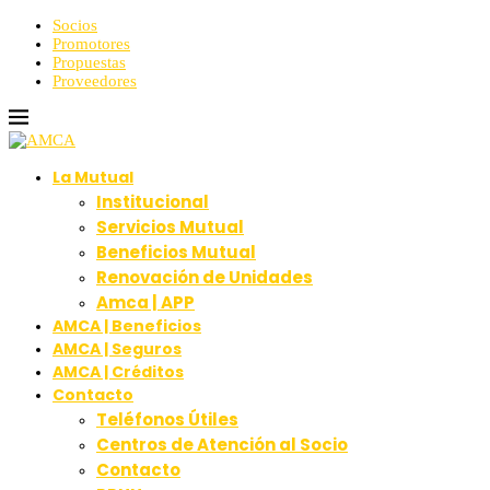
Socios
Promotores
Propuestas
Proveedores
La Mutual
Institucional
Servicios Mutual
Beneficios Mutual
Renovación de Unidades
Amca | APP
AMCA | Beneficios
AMCA | Seguros
AMCA | Créditos
Contacto
Teléfonos Útiles
Centros de Atención al Socio
Contacto